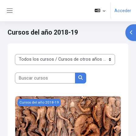
Salta al contenido principal
Acceder
Panel lateral
Cursos del año 2018-19
Abr
Categorías
Buscar cursos
Buscar cursos
Dinámicas de la iglesia primitiva
Cursos del año 2018-19