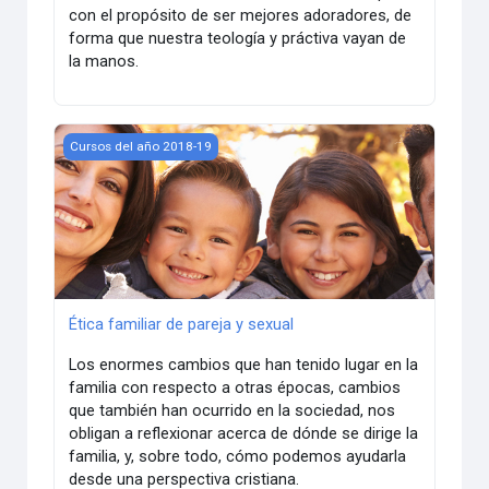
con el propósito de ser mejores adoradores, de
forma que nuestra teología y práctiva vayan de
la manos.
Ética familiar de pareja y sexual
Cursos del año 2018-19
Ética familiar de pareja y sexual
Los enormes cambios que han tenido lugar en la
familia con respecto a otras épocas, cambios
que también han ocurrido en la sociedad, nos
obligan a reflexionar acerca de dónde se dirige la
familia, y, sobre todo, cómo podemos ayudarla
desde una perspectiva cristiana.