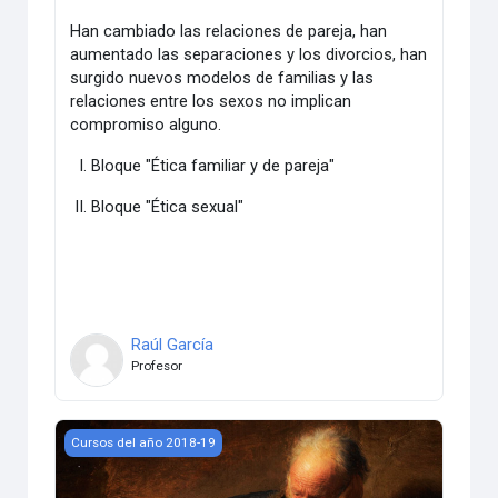
Han cambiado las relaciones de pareja, han
aumentado las separaciones y los divorcios, han
surgido nuevos modelos de familias y las
relaciones entre los sexos no implican
compromiso alguno.
I. Bloque "Ética familiar y de pareja"
II. Bloque "Ética sexual"
Raúl García
Profesor
Introducción al Antiguo Testamento (2)
Cursos del año 2018-19