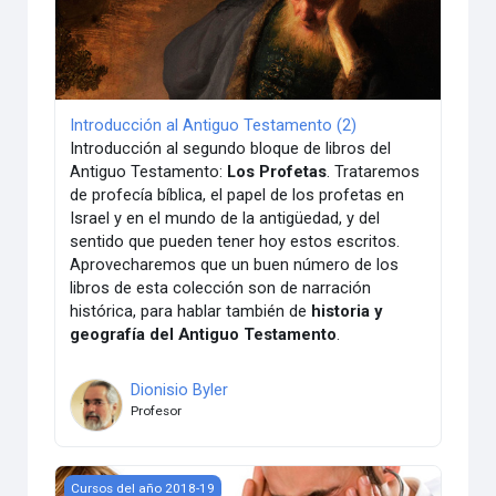
Introducción al Antiguo Testamento (2)
Introducción al segundo bloque de libros del
Antiguo Testamento:
Los Profetas
. Trataremos
de profecía bíblica, el papel de los profetas en
Israel y en el mundo de la antigüedad, y del
sentido que pueden tener hoy estos escritos.
Aprovecharemos que un buen número de los
libros de esta colección son de narración
histórica, para hablar también de
historia y
geografía del Antiguo Testamento
.
Dionisio Byler
Profesor
No violencia activa. Transformación de conflictos
Cursos del año 2018-19