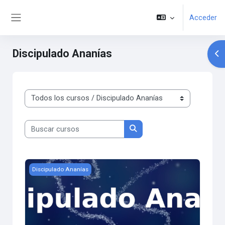
Salta al contenido principal
Acceder
Panel lateral
Discipulado Ananías
Abr
Categorías
Buscar cursos
Buscar cursos
Discipulado Ananías
Discipulado Ananías