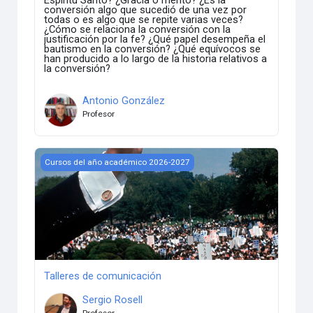
conversión algo que sucedió de una vez por
todas o es algo que se repite varias veces?
¿Cómo se relaciona la conversión con la
justificación por la fe? ¿Qué papel desempeña el
bautismo en la conversión? ¿Qué equívocos se
han producido a lo largo de la historia relativos a
la conversión?
Antonio González
Profesor
Talleres de comunicación
Cursos del año académico 2026-2027
Talleres de comunicación
Sergio Rosell