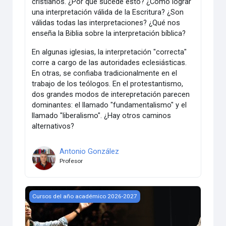
cristianos. ¿Por qué sucede esto? ¿Cómo lograr
una interpretación válida de la Escritura? ¿Son
válidas todas las interpretaciones? ¿Qué nos
enseña la Biblia sobre la interpretación bíblica?
En algunas iglesias, la interpretación "correcta"
corre a cargo de las autoridades eclesiásticas.
En otras, se confiaba tradicionalmente en el
trabajo de los teólogos. En el protestantismo,
dos grandes modos de interepretación parecen
dominantes: el llamado "fundamentalismo" y el
llamado "liberalismo". ¿Hay otros caminos
alternativos?
Antonio González
Profesor
Teología pastoral y actos pastorales
Cursos del año académico 2026-2027