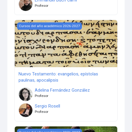
Profesor
Nuevo Testamento: evangelios, epístolas paulinas, apocalip
Cursos del año académico 2026-2027
Nuevo Testamento: evangelios, epístolas
paulinas, apocalipsis
Adelina Fernández González
Profesor
Sergio Rosell
Profesor
Doctrina de la conversión