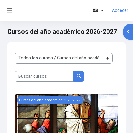
Salta al contenido principal
Acceder
Panel lateral
Cursos del año académico 2026-2027
Abr
Categorías
Buscar cursos
Buscar cursos
Introducción al Antiguo Testamento: Pentateuco
Cursos del año académico 2026-2027