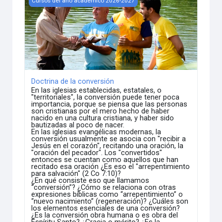
Cursos del año académico 2026-2027
Doctrina de la conversión
En las iglesias establecidas, estatales, o
"territoriales", la conversión puede tener poca
importancia, porque se piensa que las personas
son cristianas por el mero hecho de haber
nacido en una cultura cristiana, y haber sido
bautizadas al poco de nacer.
En las iglesias evangélicas modernas, la
conversión usualmente se asocia con "recibir a
Jesús en el corazón", recitando una oración, la
"oración del pecador". Los "convertidos"
entonces se cuentan como aquellos que han
recitado esa oración ¿Es eso el "arrepentimiento
para salvación" (2 Co 7:10)?
¿En qué consiste eso que llamamos
“conversión”? ¿Cómo se relaciona con otras
expresiones bíblicas como “arrepentimiento” o
“nuevo nacimiento” (regeneración)? ¿Cuáles son
los elementos esenciales de una conversión?
¿Es la conversión obra humana o es obra del
Espíritu Santo? ¿Gracia o mérito? ¿Es la