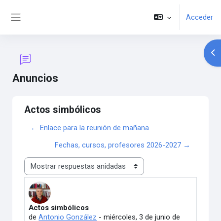
Salta al contenido principal
Acceder
Panel lateral
Abr
Anuncios
Actos simbólicos
← Enlace para la reunión de mañana
Fechas, cursos, profesores 2026-2027 →
Mostrar modo
Actos simbólicos
Número de respuestas: 0
de
Antonio González
-
miércoles, 3 de junio de